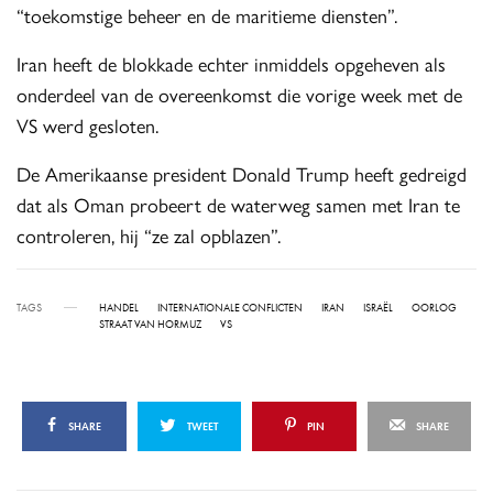
“toekomstige beheer en de maritieme diensten”.
Iran heeft de blokkade echter inmiddels opgeheven als
onderdeel van de overeenkomst die vorige week met de
VS werd gesloten.
De Amerikaanse president Donald Trump heeft gedreigd
dat als Oman probeert de waterweg samen met Iran te
controleren, hij “ze zal opblazen”.
TAGS
HANDEL
INTERNATIONALE CONFLICTEN
IRAN
ISRAËL
OORLOG
STRAAT VAN HORMUZ
VS
SHARE
TWEET
PIN
SHARE