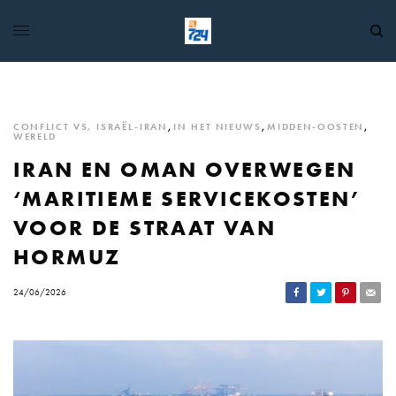
CONFLICT VS, ISRAËL-IRAN
,
IN HET NIEUWS
,
MIDDEN-OOSTEN
,
WERELD
IRAN EN OMAN OVERWEGEN
‘MARITIEME SERVICEKOSTEN’
VOOR DE STRAAT VAN
HORMUZ
24/06/2026