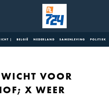
ICHT |
BELGIË
NEDERLAND
SAMENLEVING
POLITIEK
ZWICHT VOOR
HOF; X WEER