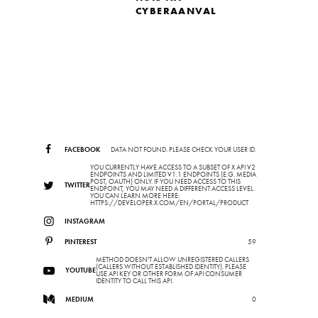
CYBERAANVAL
FACEBOOK
DATA NOT FOUND. PLEASE CHECK YOUR USER ID.
YOU CURRENTLY HAVE ACCESS TO A SUBSET OF X API V2
ENDPOINTS AND LIMITED V1.1 ENDPOINTS (E.G. MEDIA
POST, OAUTH) ONLY. IF YOU NEED ACCESS TO THIS
TWITTER
ENDPOINT, YOU MAY NEED A DIFFERENT ACCESS LEVEL.
YOU CAN LEARN MORE HERE:
HTTPS://DEVELOPER.X.COM/EN/PORTAL/PRODUCT
INSTAGRAM
PINTEREST
59
METHOD DOESN'T ALLOW UNREGISTERED CALLERS
(CALLERS WITHOUT ESTABLISHED IDENTITY). PLEASE
YOUTUBE
USE API KEY OR OTHER FORM OF API CONSUMER
IDENTITY TO CALL THIS API.
MEDIUM
0