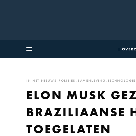
| OVERZ
IN HET NIEUWS
,
POLITIEK
,
SAMENLEVING
,
TECHNOLOGIE
ELON MUSK GE
BRAZILIAANSE 
TOEGELATEN