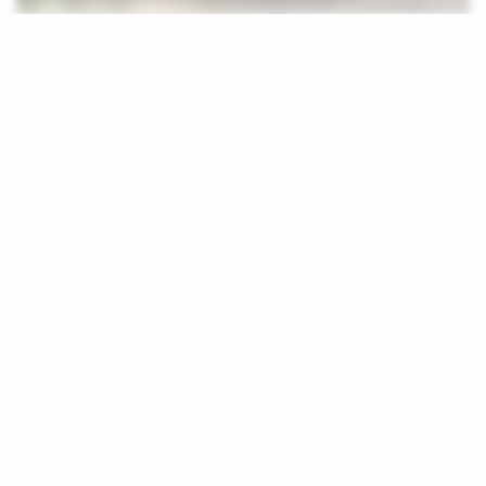
N
AVO-bondgenoot Denemarken heeft militair
materieel en ondersteunend personeel naar
Groenland gestuurd om de weg vrij te maken
voor de komst van een groter aantal troepen, meldde de
Deense nationale omroep.
De Deense minister van Defensie Troels Lund Poulsen
verklaarde dat Denemarken “zijn militaire aanwezigheid”
in Groenland zal versterken in “voortdurende dialoog”
met de NAVO om de aanwezigheid van het
bondgenootschap in het Noordpoolgebied te versterken.
Dinsdag presenteerden de Groenlandse premier Jens-
Frederik Nielsen en de Deense premier Mette Frederiksen
een eensgezind front en verwierpen de hernieuwde eisen